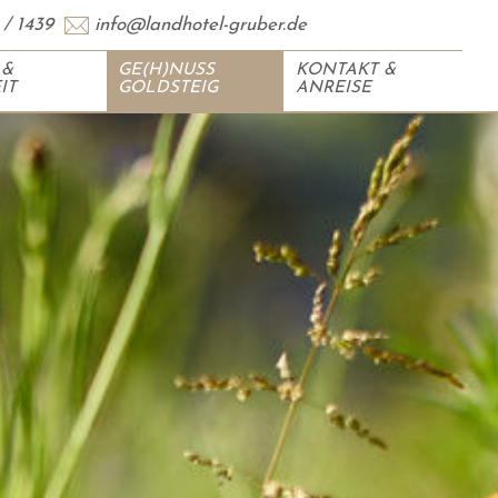
 / 1439
info@landhotel-gruber.de
 &
GE(H)NUSS
KONTAKT &
IT
GOLDSTEIG
ANREISE