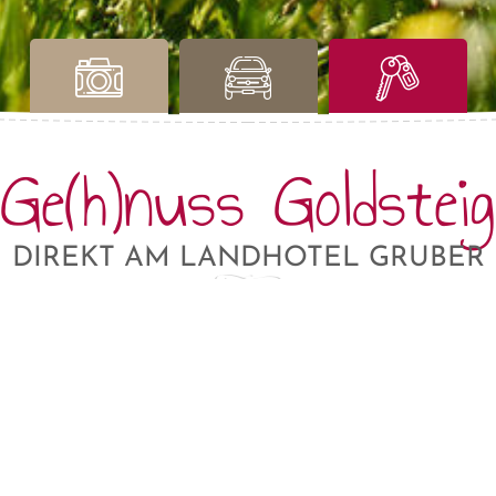
Ge(h)nuss Goldsteig
DIREKT AM LANDHOTEL GRUBER
hie
G